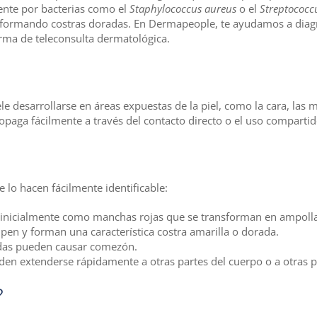
ente por bacterias como el
Staphylococcus aureus
o el
Streptococc
formando costras doradas. En Dermapeople, te ayudamos a diagno
rma de teleconsulta dermatológica.
le desarrollarse en áreas expuestas de la piel, como la cara, las
paga fácilmente a través del contacto directo o el uso compartid
 lo hacen fácilmente identificable:
 inicialmente como manchas rojas que se transforman en ampollas
mpen y forman una característica costra amarilla o dorada.
tadas pueden causar comezón.
eden extenderse rápidamente a otras partes del cuerpo o a otras 
?