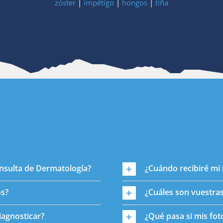
zóster
|
impétigo
|
hongos
|
tiña
consulta de Dermatología?
¿Cuándo recibiré mi
os?
¿Cuáles son vuestras
iagnosticar?
¿Qué pasa si mis fot