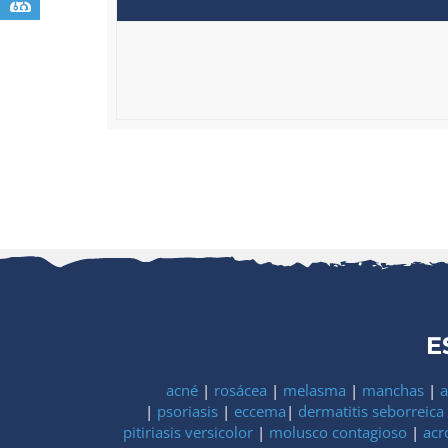
E
acné
|
rosácea
|
melasma
|
manchas
|
a
|
psoriasis
|
eccema
|
dermatitis seborreica
pitiriasis versicolor
|
molusco contagioso
|
acr