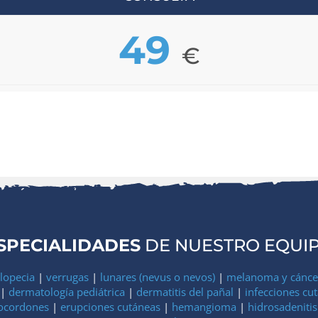
49
€
SPECIALIDADES
DE NUESTRO EQUI
lopecia
|
verrugas
|
lunares (nevus o nevos)
|
melanoma y cáncer
|
dermatología pediátrica
|
dermatitis del pañal
|
infecciones cu
ocordones
|
erupciones cutáneas
|
hemangioma
|
hidrosadenitis