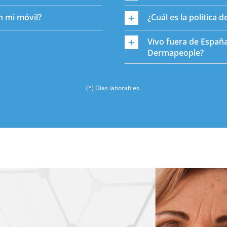
n mi móvil?
¿Cuál es la política 
Vivo fuera de España
Dermapeople?
(*) Días laborables.