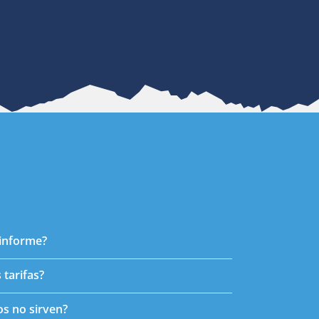
 informe?
 tarifas?
os no sirven?