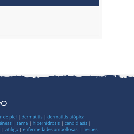
PO
 de piel
|
dermatitis
|
dermatitis atópica
táneas
|
sarna
|
hiperhidrosis
|
candidiasis
|
|
vitíligo
|
enfermedades ampollosas
|
herpes