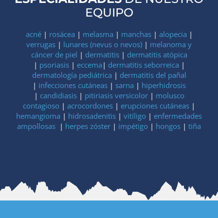
EQUIPO
acné
|
rosácea
|
melasma
|
manchas
|
alopecia
|
verrugas
|
lunares (nevus o nevos)
|
melanoma y
cáncer de piel
|
dermatitis
|
dermatitis atópica
|
psoriasis
|
eccema
|
dermatitis seborreica
|
dermatología pediátrica
|
dermatitis del pañal
|
infecciones cutáneas
|
sarna
|
hiperhidrosis
|
candidiasis
|
pitiriasis versicolor
|
molusco
contagioso
|
acrocordones
|
erupciones cutáneas
|
hemangioma
|
hidrosadenitis
|
vitíligo
|
enfermedades
ampollosas
|
herpes zóster
|
impétigo
|
hongos
|
tiña