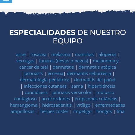
ESPECIALIDADES
DE NUESTRO
EQUIPO
acné
|
rosácea
|
melasma
|
manchas
|
alopecia
|
verrugas
|
lunares (nevus o nevos)
|
melanoma y
cáncer de piel
|
dermatitis
|
dermatitis atópica
|
psoriasis
|
eccema
|
dermatitis seborreica
|
dermatología pediátrica
|
dermatitis del pañal
|
infecciones cutáneas
|
sarna
|
hiperhidrosis
|
candidiasis
|
pitiriasis versicolor
|
molusco
contagioso
|
acrocordones
|
erupciones cutáneas
|
hemangioma
|
hidrosadenitis
|
vitíligo
|
enfermedades
ampollosas
|
herpes zóster
|
impétigo
|
hongos
|
tiña