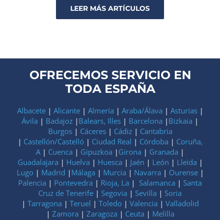
LEER MÁS ARTÍCULOS
OFRECEMOS SERVICIO EN
TODA ESPAÑA
Albacete
|
Alicante
|
Almería
|
Araba/Álava
|
Asturias
|
Ávila
|
Badajoz
|
Balears, Illes
|
Barcelona
|
Bizkaia
|
Burgos
|
Cáceres
|
Cádiz
|
Cantabria
|
Castellón/Castelló
|
Ciudad Real
|
Córdoba
|
Coruña,
A
|
Cuenca
|
Gipuzkoa
|
Girona
|
Granada
|
Guadalajara
|
Huelva
|
Huesca
|
Jaén
|
León
|
Lleida
|
Lugo
|
Madrid
|
Málaga
|
Murcia
|
Navarra
|
Ourense
|
Palencia
|
Pontevedra
|
Rioja, La
|
Salamanca
|
Santa
Cruz de Tenerife
|
Segovia
|
Sevilla
|
Soria
|
Tarragona
|
Teruel
|
Toledo
|
Valencia
|
Valladolid
|
Zamora
|
Zaragoza
|
Ceuta
|
Melilla