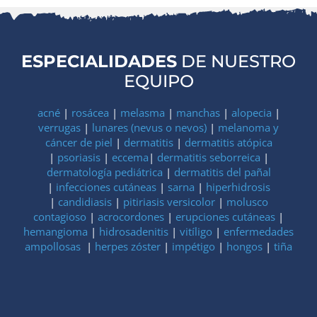
ESPECIALIDADES
DE NUESTRO
EQUIPO
acné
|
rosácea
|
melasma
|
manchas
|
alopecia
|
verrugas
|
lunares (nevus o nevos)
|
melanoma y
cáncer de piel
|
dermatitis
|
dermatitis atópica
|
psoriasis
|
eccema
|
dermatitis seborreica
|
dermatología pediátrica
|
dermatitis del pañal
|
infecciones cutáneas
|
sarna
|
hiperhidrosis
|
candidiasis
|
pitiriasis versicolor
|
molusco
contagioso
|
acrocordones
|
erupciones cutáneas
|
hemangioma
|
hidrosadenitis
|
vitíligo
|
enfermedades
ampollosas
|
herpes zóster
|
impétigo
|
hongos
|
tiña