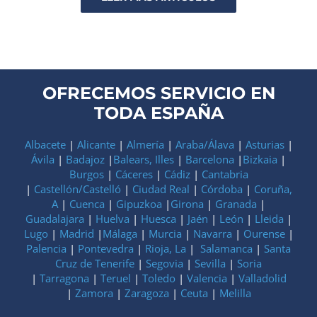
OFRECEMOS SERVICIO EN
TODA ESPAÑA
Albacete
|
Alicante
|
Almería
|
Araba/Álava
|
Asturias
|
Ávila
|
Badajoz
|
Balears, Illes
|
Barcelona
|
Bizkaia
|
Burgos
|
Cáceres
|
Cádiz
|
Cantabria
|
Castellón/Castelló
|
Ciudad Real
|
Córdoba
|
Coruña,
A
|
Cuenca
|
Gipuzkoa
|
Girona
|
Granada
|
Guadalajara
|
Huelva
|
Huesca
|
Jaén
|
León
|
Lleida
|
Lugo
|
Madrid
|
Málaga
|
Murcia
|
Navarra
|
Ourense
|
Palencia
|
Pontevedra
|
Rioja, La
|
Salamanca
|
Santa
Cruz de Tenerife
|
Segovia
|
Sevilla
|
Soria
|
Tarragona
|
Teruel
|
Toledo
|
Valencia
|
Valladolid
|
Zamora
|
Zaragoza
|
Ceuta
|
Melilla