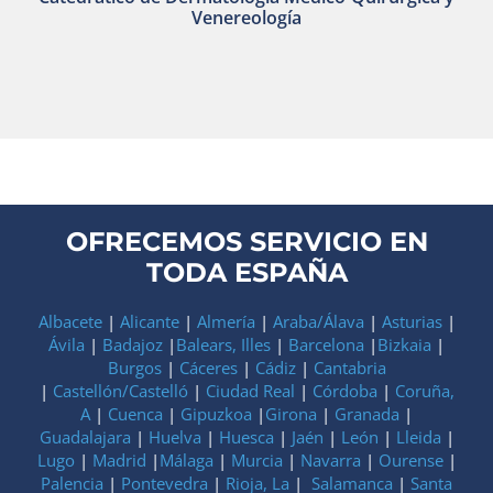
Venereología
OFRECEMOS SERVICIO EN
TODA ESPAÑA
Albacete
|
Alicante
|
Almería
|
Araba/Álava
|
Asturias
|
Ávila
|
Badajoz
|
Balears, Illes
|
Barcelona
|
Bizkaia
|
Burgos
|
Cáceres
|
Cádiz
|
Cantabria
|
Castellón/Castelló
|
Ciudad Real
|
Córdoba
|
Coruña,
A
|
Cuenca
|
Gipuzkoa
|
Girona
|
Granada
|
Guadalajara
|
Huelva
|
Huesca
|
Jaén
|
León
|
Lleida
|
Lugo
|
Madrid
|
Málaga
|
Murcia
|
Navarra
|
Ourense
|
Palencia
|
Pontevedra
|
Rioja, La
|
Salamanca
|
Santa