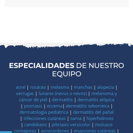
ESPECIALIDADES
DE NUESTRO
EQUIPO
acné
|
rosácea
|
melasma
|
manchas
|
alopecia
|
verrugas
|
lunares (nevus o nevos)
|
melanoma y
cáncer de piel
|
dermatitis
|
dermatitis atópica
|
psoriasis
|
eccema
|
dermatitis seborreica
|
dermatología pediátrica
|
dermatitis del pañal
|
infecciones cutáneas
|
sarna
|
hiperhidrosis
|
candidiasis
|
pitiriasis versicolor
|
molusco
contagioso
|
acrocordones
|
erupciones cutáneas
|