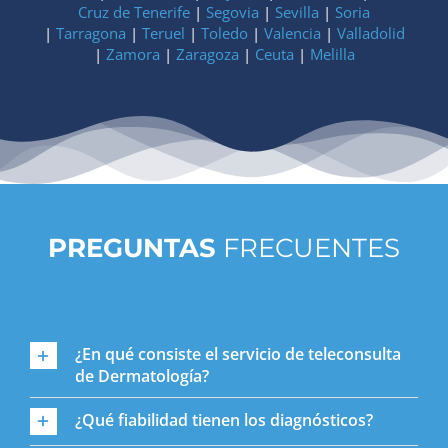
Cruz de Tenerife
|
Segovia
|
Sevilla
|
Soria
|
Tarragona
|
Teruel
|
Toledo
|
Valencia
|
Valladolid
|
Zamora
|
Zaragoza
|
Ceuta
|
Melilla
PREGUNTAS
FRECUENTES
¿En qué consiste el servicio de teleconsulta
de Dermatología?
¿Qué fiabilidad tienen los diagnósticos?