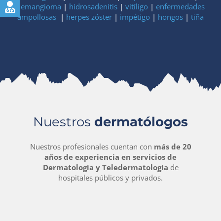
hemangioma
|
hidrosadenitis
|
vitíligo
|
enfermedades
ampollosas
|
herpes zóster
|
impétigo
|
hongos
|
tiña
Nuestros
dermatólogos
Nuestros profesionales cuentan con
más de 20
años de experiencia en servicios de
Dermatología y Teledermatología
de
hospitales públicos y privados.