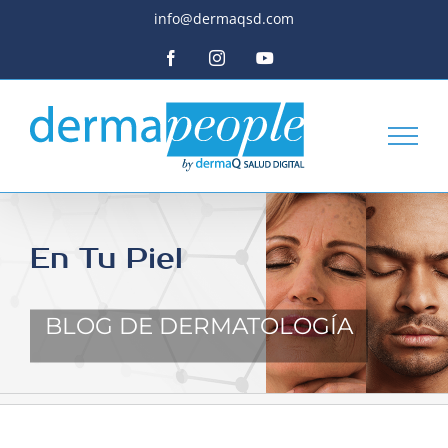
Skip
info@dermaqsd.com
to
content
Facebook
Instagram
YouTube
En Tu Piel
BLOG DE DERMATOLOGÍA