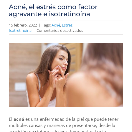
Acné, el estrés como factor
agravante e isotretinoína
15 febrero, 2022
|
Tags:
Acné
,
Estrés
,
en
Isotretinoína
|
Comentarios desactivados
Acné,
el
View
estrés
como
Larger
factor
Image
agravante
e
isotretinoína
El
acné
es una enfermedad de la piel que puede tener
múltiples causas y maneras de presentarse, desde la
aparición de síntomas leves y temporales, hasta